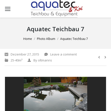
Aquatec Teichbau 7
You are here:
Home
Photo Album
Aquatec Teichbau 7
Dezember 27, 2015
Leave a comment
25-40m³
By
oltmanns