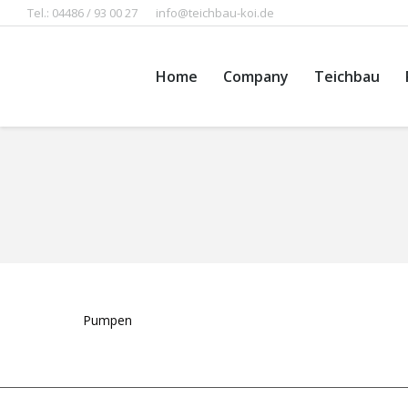
Tel.: 04486 / 93 00 27
info@teichbau-koi.de
Home
Company
Teichbau
You are here:
Pumpen