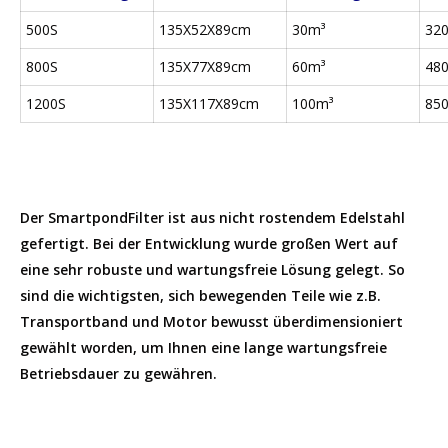
500S
135X52X89cm
30m³
32
800S
135X77X89cm
60m³
48
1200S
135X117X89cm
100m³
85
Der SmartpondFilter ist aus nicht rostendem Edelstahl
gefertigt. Bei der Entwicklung wurde großen Wert auf
eine sehr robuste und wartungsfreie Lösung gelegt. So
sind die wichtigsten, sich bewegenden Teile wie z.B.
Transportband und Motor bewusst überdimensioniert
gewählt worden, um Ihnen eine lange wartungsfreie
Betriebsdauer zu gewähren.