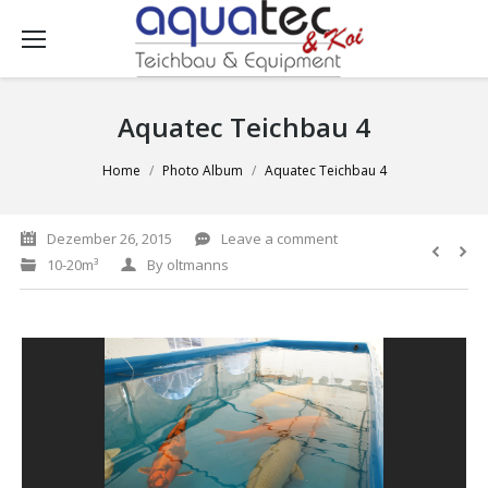
Aquatec Teichbau 4
You are here:
Home
Photo Album
Aquatec Teichbau 4
Dezember 26, 2015
Leave a comment
10-20m³
By
oltmanns