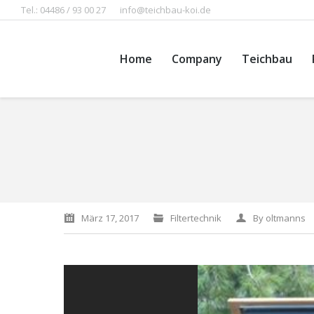
Tel.: 04486 / 93 00 27
info@teichbau-koi.de
Home
Company
Teichbau
You are here:
März 17, 2017
Filtertechnik
By
oltmanns