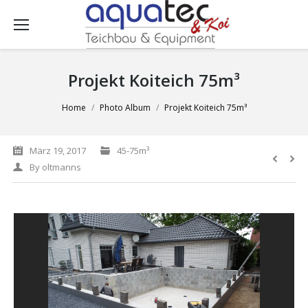
Projekt Koiteich 75m³
You are here:
Home
Photo Album
Projekt Koiteich 75m³
März 19, 2017
45-75m³
By
oltmanns