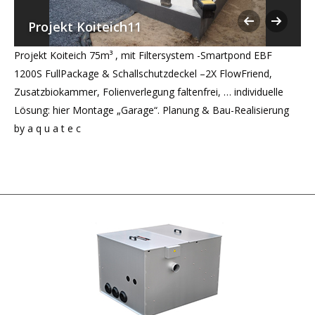
Projekt Koiteich11
Projekt Koiteich 75m³ , mit Filtersystem -Smartpond EBF
1200S FullPackage & Schallschutzdeckel –2X FlowFriend,
Zusatzbiokammer, Folienverlegung faltenfrei, … individuelle
Lösung: hier Montage „Garage“. Planung & Bau-Realisierung
by a q u a t e c