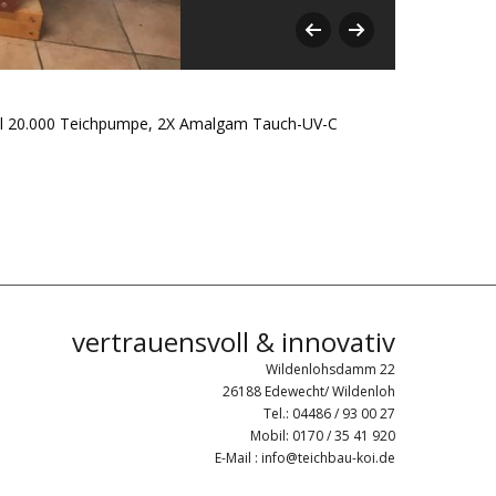
151096
bel 20.000 Teichpumpe, 2X Amalgam Tauch-UV-C
vertrauensvoll & innovativ
Wildenlohsdamm 22
26188 Edewecht/ Wildenloh
Tel.: 04486 / 93 00 27
Mobil: 0170 / 35 41 920
E-Mail : info@teichbau-koi.de