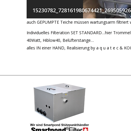
15230782_728161980674421_269505926
auch GEPUMPTE Teiche müssen wartungsarm filtriert
Individuelles Filteration SET STANDARD…hier Trommel
40Watt, Hiblow40, Belüfterstange…
alles IN einer HAND, Realisierung by a q u a t e c & KOI