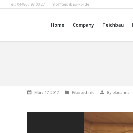
Tel.: 04486 / 93 00 27
info@teichbau-koi.de
Home
Company
Teichbau
You are here:
März 17, 2017
Filtertechnik
By
oltmanns